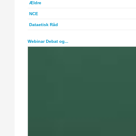
Ældre
NCE
Dataetisk Råd
Webinar Debat og...