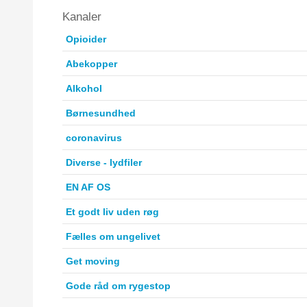
Kanaler
Opioider
Abekopper
Alkohol
Børnesundhed
coronavirus
Diverse - lydfiler
EN AF OS
Et godt liv uden røg
Fælles om ungelivet
Get moving
Gode råd om rygestop