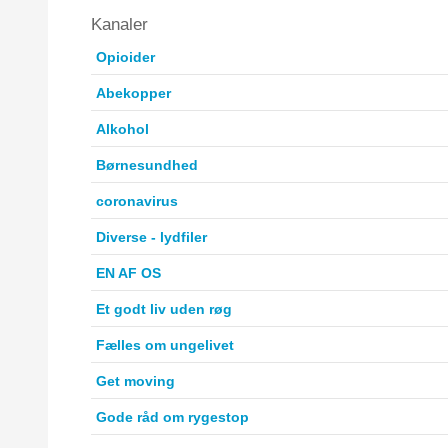
Kanaler
Opioider
Abekopper
Alkohol
Børnesundhed
coronavirus
Diverse - lydfiler
EN AF OS
Et godt liv uden røg
Fælles om ungelivet
Get moving
Gode råd om rygestop