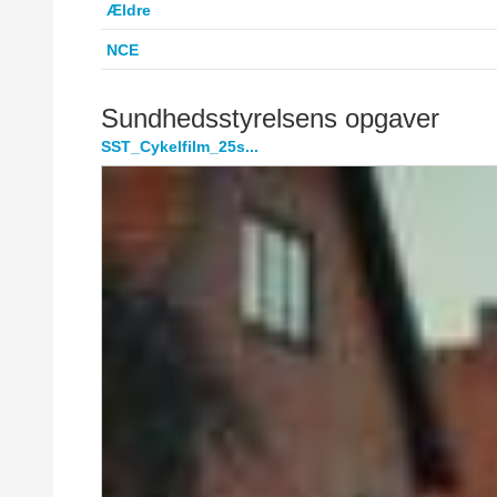
Ældre
NCE
Sundhedsstyrelsens opgaver
SST_Cykelfilm_25s...