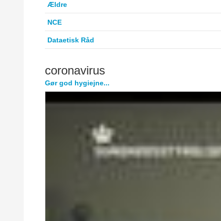
Ældre
NCE
Dataetisk Råd
coronavirus
Gør god hygiejne...