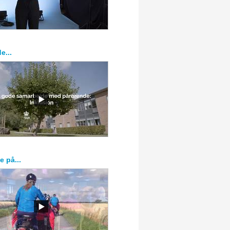
e...
ge på...