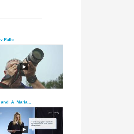
iv Palle
and_A_Maria...