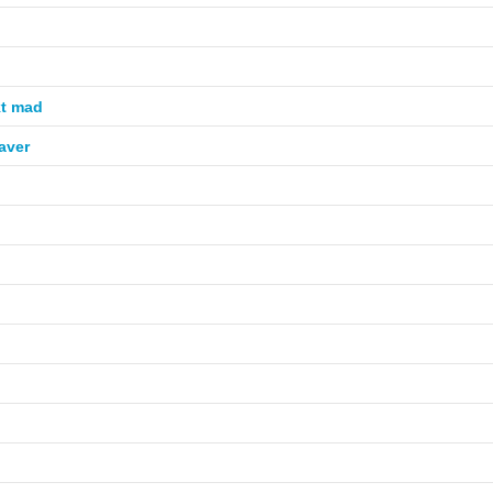
kt mad
aver