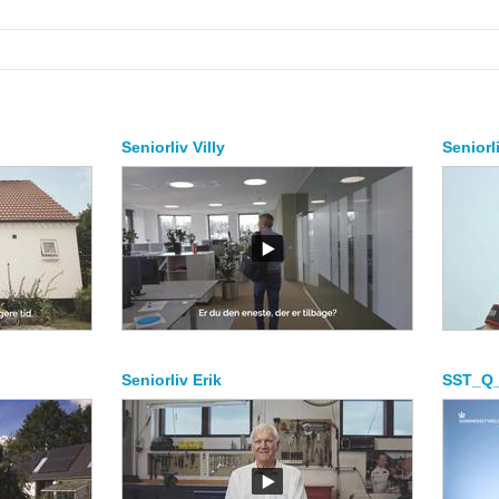
Seniorliv Villy
Seniorl
Seniorliv Erik
SST_Q_