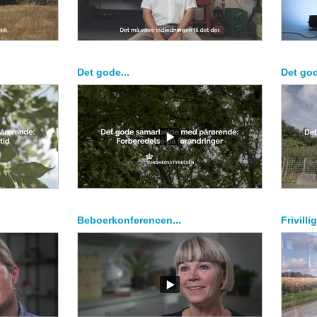
Det gode...
Det god
Beboerkonferencen...
Frivilli