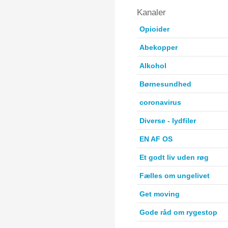
Kanaler
Opioider
Abekopper
Alkohol
Børnesundhed
coronavirus
Diverse - lydfiler
EN AF OS
Et godt liv uden røg
Fælles om ungelivet
Get moving
Gode råd om rygestop