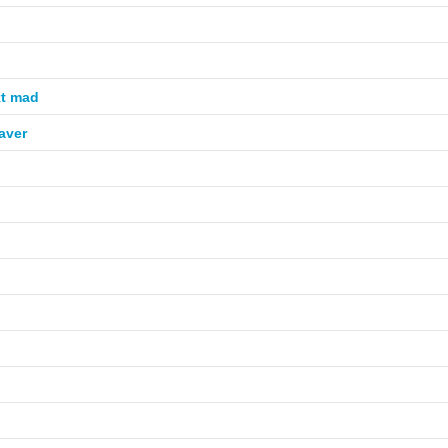
kt mad
aver