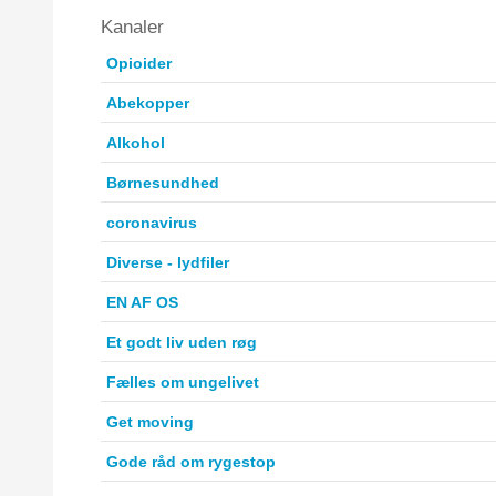
Kanaler
Opioider
Abekopper
Alkohol
Børnesundhed
coronavirus
Diverse - lydfiler
EN AF OS
Et godt liv uden røg
Fælles om ungelivet
Get moving
Gode råd om rygestop