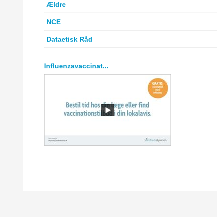
Ældre
NCE
Dataetisk Råd
Influenzavaccinat...