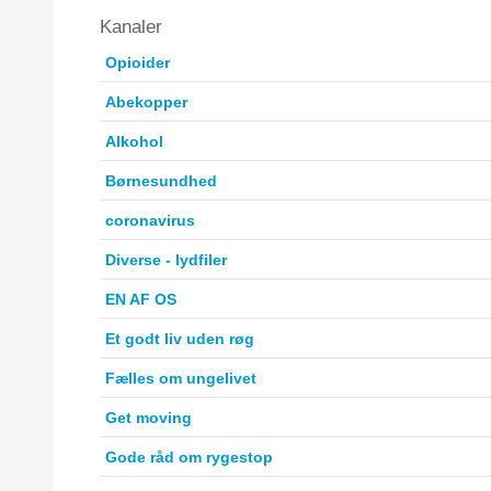
Kanaler
Opioider
Abekopper
Alkohol
Børnesundhed
coronavirus
Diverse - lydfiler
EN AF OS
Et godt liv uden røg
Fælles om ungelivet
Get moving
Gode råd om rygestop