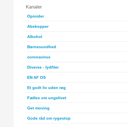
Kanaler
Opioider
Abekopper
Alkohol
Børnesundhed
coronavirus
Diverse - lydfiler
EN AF OS
Et godt liv uden røg
Fælles om ungelivet
Get moving
Gode råd om rygestop