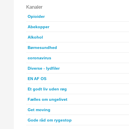
Kanaler
Opioider
Abekopper
Alkohol
Børnesundhed
coronavirus
Diverse - lydfiler
EN AF OS
Et godt liv uden røg
Fælles om ungelivet
Get moving
Gode råd om rygestop