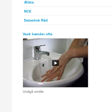
Ældre
NCE
Dataetisk Råd
Vask hænder ofte
Undgå smitte