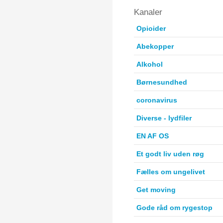
Kanaler
Opioider
Abekopper
Alkohol
Børnesundhed
coronavirus
Diverse - lydfiler
EN AF OS
Et godt liv uden røg
Fælles om ungelivet
Get moving
Gode råd om rygestop