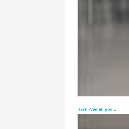
Ravn -Vær en god...