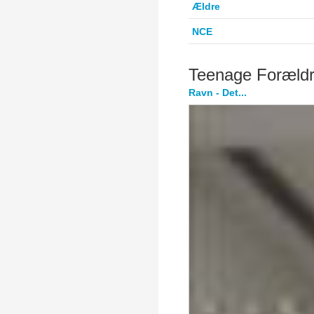
Ældre
NCE
Teenage Foræld
Ravn - Det...