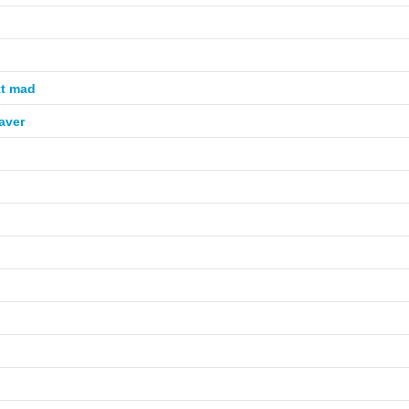
kt mad
aver