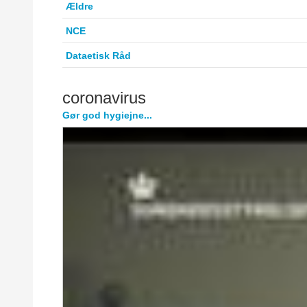
Ældre
NCE
Dataetisk Råd
coronavirus
Gør god hygiejne...