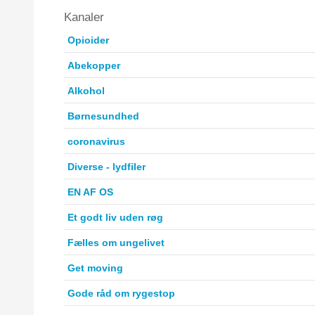
Kanaler
Opioider
Abekopper
Alkohol
Børnesundhed
coronavirus
Diverse - lydfiler
EN AF OS
Et godt liv uden røg
Fælles om ungelivet
Get moving
Gode råd om rygestop