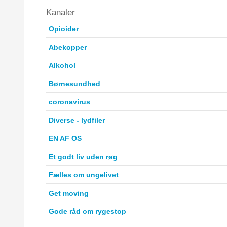
Kanaler
Opioider
Abekopper
Alkohol
Børnesundhed
coronavirus
Diverse - lydfiler
EN AF OS
Et godt liv uden røg
Fælles om ungelivet
Get moving
Gode råd om rygestop